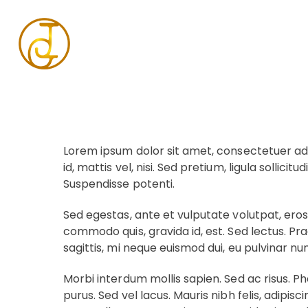
CLIENT
SERVICES
Stacy Meghan
Photography, Digital
Lorem ipsum dolor sit amet, consectetuer adipi
id, mattis vel, nisi. Sed pretium, ligula sollici
Suspendisse potenti.
Sed egestas, ante et vulputate volutpat, eros
commodo quis, gravida id, est. Sed lectus. Pr
sagittis, mi neque euismod dui, eu pulvinar n
Morbi interdum mollis sapien. Sed ac risus. Pha
purus. Sed vel lacus. Mauris nibh felis, adipisc