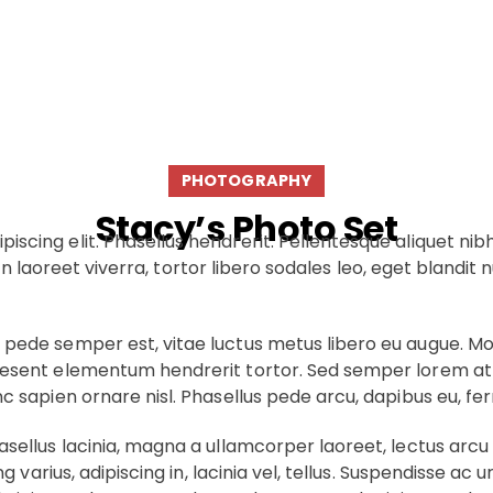
DATE
LAUNCH PROJE
 Imaging
Oct 23, 2018
PHOTOGRAPHY
Stacy’s Photo Set
scing elit. Phasellus hendrerit. Pellentesque aliquet nibh 
tudin laoreet viverra, tortor libero sodales leo, eget blandit 
 pede semper est, vitae luctus metus libero eu augue. Morb
aesent elementum hendrerit tortor. Sed semper lorem at fe
unc sapien ornare nisl. Phasellus pede arcu, dapibus eu, f
sellus lacinia, magna a ullamcorper laoreet, lectus arcu pul
ing varius, adipiscing in, lacinia vel, tellus. Suspendisse a