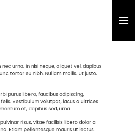
CT
nec urna. In nisi neque, aliquet vel, dapibus
nunc tortor eu nibh. Nullam mollis. Ut justo.
i purus libero, faucibus adipiscing,
lis. Vestibulum volutpat, lacus a ultrices
ermentum et, dapibus sed, urna.
vinar risus, vitae facilisis libero dolor a
c urna. Etiam pellentesque mauris ut lectus.